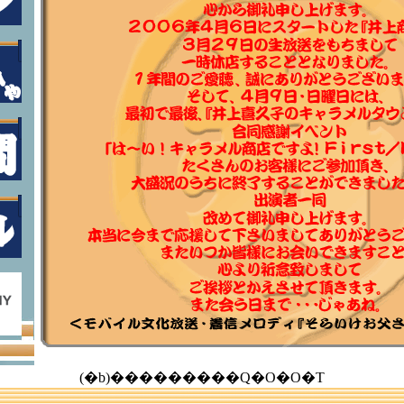
(�b)���������Q�O�O�T