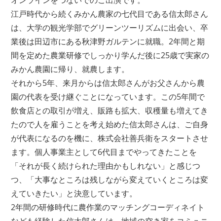
江戸時代から続くみかん農家の七代目である信太郎さん
は、大学の観光学部でグリーンツーリズムに出会い、卒
業後は田辺市にある秋津野ガルテンに就職。2年間と期
間を定めた農業研修でしっかり学んだ後に25歳で実家の
みかん農園に帰り、就農します。
それから5年、来月からは信太郎さんがお父さんから農
園の代表を受け継ぐことになっています。この5年間で
飲食店との取引が増え、販路も拡大、収穫量も増えてき
たので人を雇うことを考え始めた信太郎さんは、ご自身
が代表になるのを機に、株式会社善兵衛をスタートさせ
ます。個人事業主として6代目までやってきたことを
「それが長く続けられた理由かもしれない」と感じつ
つ、「大事なところは残しながら変えていくところは変
えていきたい」と決意しています。
2年間の研修時代に農作業のマッチングコーディネイト
なども経験した信太郎さんは、地域の空き家をコミュニ