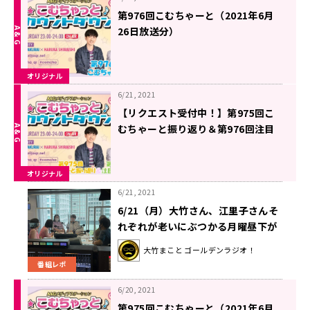
第976回こむちゃーと（2021年6月
26日放送分）
オリジナル
6/21, 2021
【リクエスト受付中！】第975回こ
むちゃーと振り返り＆第976回注目
楽曲紹介
オリジナル
6/21, 2021
6/21（月）大竹さん、江里子さんそ
れぞれが老いにぶつかる月曜昼下が
り
大竹まこと ゴールデンラジオ！
番組レポ
6/20, 2021
第975回こむちゃーと（2021年6月