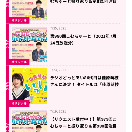
むちゃーと振り返り＆第981回注目
楽曲紹介
オリジナル
7/25, 2021
第980回こむちゃーと（2021年7月
24日放送分）
オリジナル
7/23, 2021
ラジオどっとあい86代目は佳原萌枝
さんに決定！ タイトルは「佳原萌枝
といっしょ。」
オリジナル
7/19, 2021
【リクエスト受付中！】第979回こ
むちゃーと振り返り＆第980回注目