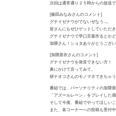
次回は通常通り２５時からの放送で
[
篠田みなみさんのコメント]
グナイゼナウがでないぜなう...。
皆さんにもぜひゲットしていただきた
グナイゼナウで早口言葉作るとかど
加隈さん！ショタありがとうござい
[加隈亜衣さんのコメント]
グナイゼナウを発音できない方！
鼻にかけて言ってみて。
研ナオコさんのモノマネできちゃう
番組では、パーソナリティの加隈亜
「アズールレーン」をプレイした感
そして今後、番組でやってほしいこ
また、各コーナーへの投稿も受付中