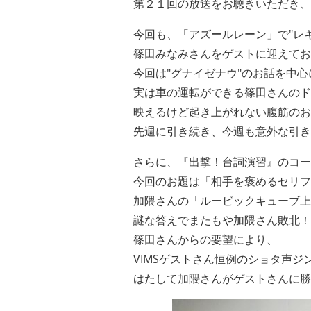
第２１回の放送をお聴きいただき、
今回も、「アズールレーン」で"
レ
篠田みなみ
さんをゲストに迎えてお
今回は"グナイゼナウ"のお話を中心
実は車の運転ができる篠田さんのド
映えるけど起き上がれない腹筋のお
先週に引き続き、今週も意外な引き出
さらに、『出撃！台詞演習』のコー
今回のお題は「相手を褒めるセリフ
加隈さんの「ルービックキューブ上
謎な答えでまたもや加隈さん敗北！
篠田さんからの要望により、
VIMSゲストさん恒例のショタ声ジン
はたして加隈さんがゲストさんに勝て