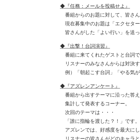
◆『任務：メールを投稿せよ』
番組からのお題に対して、皆さん
現在募集中のお題は「
エクセター
皆さんがした「よい行い」を送っ
◆『出撃！台詞演習』
番組に来てくれたゲストと台詞で
リスナーのみなさんからは対決す
例）「朝起こす台詞」「やる気がで
◆『アズレンアンケート』
番組から出すテーマに沿った答え
集計して発表するコーナー。
次回のテーマは・・・
「誰に指輪を渡した？！」
です。
アズレンでは、好感度を最大にし
リスナーの皆さんがどのキャラと