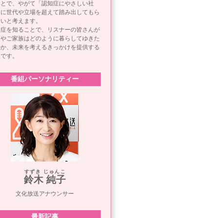
ことで、やがて「認知症にやさしい社
」に世代や立場を超えて踏み出してもら
たいと考えます。
知症を知ることで、リスナーの皆さんが
分やご家族はどのように暮らしてゆきた
のか、未来を考えるきっかけを提供する
組です。
番組パーソナリティー
すずき じゅんこ
鈴木 純子
文化放送アナウンサー
最新記事