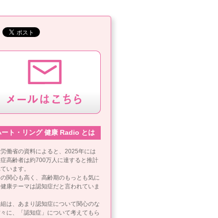
ート・リング 健康 Radio とは
労働省の資料によると、2025年には
症高齢者は約700万人に達すると推計
れています。
会の関心も高く、高齢期のもっとも気に
る健康テーマは認知症だと言われていま
。
番組は、あまり認知症について関心のな
方々に、「認知症」について考えてもら