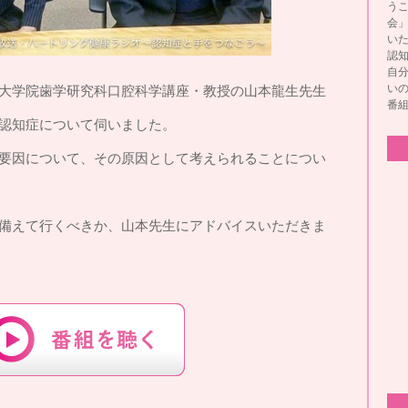
う
会
い
認
自
い
大学院歯学研究科口腔科学講座・教授の山本龍生先生
番
認知症について伺いました。
要因について、その原因として考えられることについ
備えて行くべきか、山本先生にアドバイスいただきま