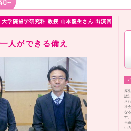
 大学院歯学研究科 教授 山本龍生さん 出演回
人一人ができる備え
ハ
厚生
認知
さ
社
な
す
当
い