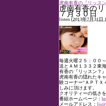
虎南有香の『リッスン？
虎南有香のリ
７月３０日
listen
(
2013年7月31日 1
毎週火曜２５：００
送とＡＭ１３３２東
有香の『リッスン？
虎南有香の隠れたキ
験コーナー"ＡＰＴＸ
しみに頂けます。
クオリティーの低さ
番組ホームページ：
ht
メールアドレス：
lis@