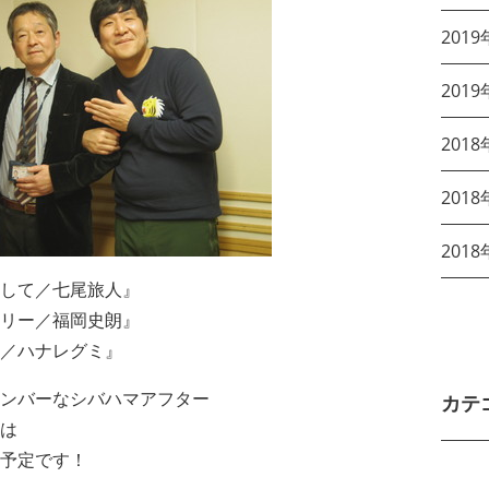
2019
2019
2018
2018
2018
して／七尾旅人』
リー／福岡史朗』
／ハナレグミ』
ンバーなシバハマアフター
カテ
は
予定です！