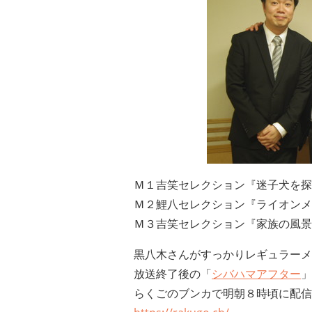
Ｍ１吉笑セレクション『迷子犬を探
Ｍ２鯉八セレクション『ライオンメ
Ｍ３吉笑セレクション『家族の風景
黒八木さんがすっかりレギュラーメ
放送終了後の「
シバハマアフター
」
らくごのブンカで明朝８時頃に配信