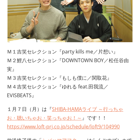
Ｍ１吉笑セレクション『party kills me／片想い』
Ｍ２鯉八セレクション『DOWNTOWN BOY／松任谷由
実』
Ｍ３吉笑セレクション『もしも僕に／関取花』
Ｍ４吉笑セレクション『ゆれる feat.田我流／
EVISBEATS』
１月７日（月）は『
SHIBA-HAMAライブ ～行っちゃ
お・聴いちゃお・笑っちゃお！～
』です！！
https://www.loft-prj.co.jp/schedule/loft9/104990