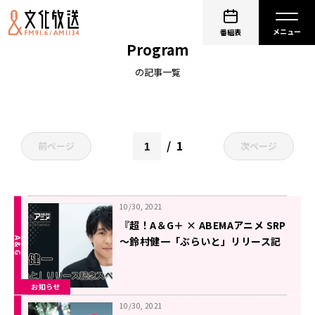
超！A&G＋ × ABEMAアニメ Special Radio
番組表
Program
の記事一覧
1
前ページ
次ページ
10/30, 2021
『超！A＆G＋ × ABEMAアニメ SRP
～鈴村健一「ぶらいと」リリース記
念SP～』放送決定！＆メール大募
集！
お知らせ
10/30, 2021