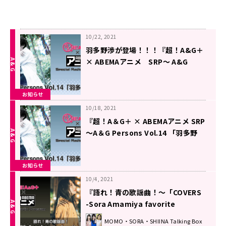
10/22, 2021
羽多野渉が登場！！！『超！A&G＋
× ABEMAアニメ SRP～ A&G
Persons Vol.1４ 「羽多野渉」～前
編』
お知らせ
10月22日（金）22時～放送
10/18, 2021
『超！A＆G＋ × ABEMAアニメ SRP
～A＆G Persons Vol.14 「羽多野
渉」～』放送決定！＆メール大募
集！
お知らせ
10/4, 2021
『語れ！青の歌謡曲！～「COVERS
-Sora Amamiya favorite
songs-」リリース記念SP～』メー
MOMO・SORA・SHIINA Talking Box