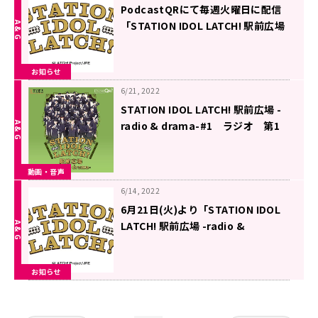
PodcastQRにて毎週火曜日に配信
「STATION IDOL LATCH! 駅前広場
-radio & drama-」メール募集中！
お知らせ
6/21, 2022
STATION IDOL LATCH! 駅前広場 -
radio & drama-#1 ラジオ 第1
回（2022年6月21日更新）
動画・音声
6/14, 2022
6月21日(火)より「STATION IDOL
LATCH! 駅前広場 -radio &
drama-」がPodcastQRにて配信ス
タート！ラジオ番組のパーソナリテ
お知らせ
ィは狩野翔さん！