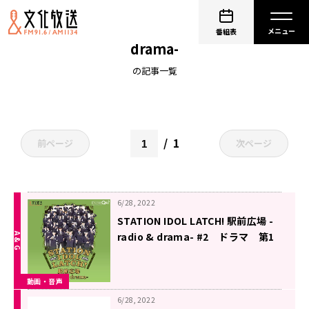
STATION IDOL LATCH! 駅前広場 -radio &
番組表
drama-
の記事一覧
1
前ページ
次ページ
6/28, 2022
STATION IDOL LATCH! 駅前広場 -
radio & drama- #2 ドラマ 第1
話『変革の足音』（2022年6月28日
更新）
動画・音声
6/28, 2022