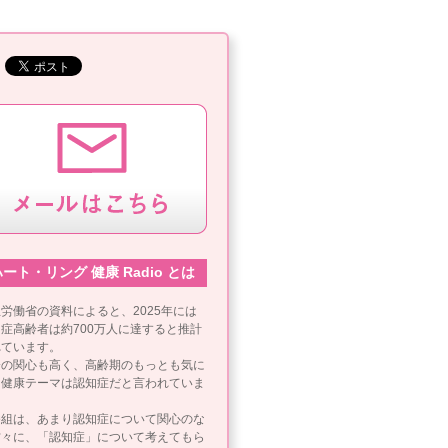
ート・リング 健康 Radio とは
労働省の資料によると、2025年には
症高齢者は約700万人に達すると推計
れています。
会の関心も高く、高齢期のもっとも気に
る健康テーマは認知症だと言われていま
。
番組は、あまり認知症について関心のな
方々に、「認知症」について考えてもら