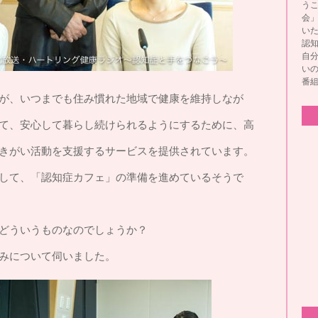
う
会
い
認
自
い
番
が、いつまでも住み慣れた地域で健康を維持しなが
て、安心して暮らし続けられるようにするために、高
きがい活動を支援するサービスを提供されています。
して、「認知症カフェ」の準備を進めているそうで
どういうものなのでしょうか？
みについて伺いました。