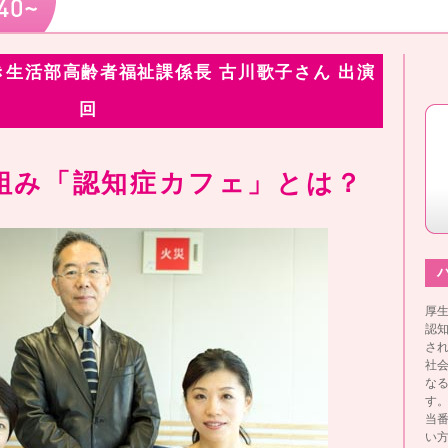
生活部高齢者福祉課係長 古川歌子さん 出演
回
組み「認知症カフェ」とは？
ハ
厚生
認知
さ
社
な
す
当
い