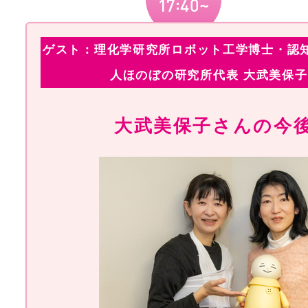
ゲスト：理化学研究所ロボット工学博士・認知
人ほのぼの研究所代表 大武美保子
大武美保子さんの今