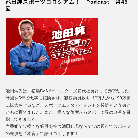
池田純スポーツコロシアム！ Podcast 第45
回
池田純氏は、横浜DeNAベイスターズ初代社長として赤字だった
球団を5年で黒字に転換させ、観客動員数も110万人から190万超
に拡大させるなど、スポーツエンタテイメントを横浜という街と
ともに育てました。また、様々な角度からスポーツ界の改革を目
指してきました。
当番組では様々な経歴を持つ池田純氏ならではの視点でスポーツ
の裏側を「本音」で語りつくします！