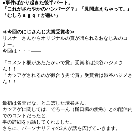
●事件ばかり起きた後半パート。
「これがさわやかのハンバーグ？」「見間違えちゃって...」
「むしろａｇｑｒが悪い」
≪今回のにじさんじ大賞受賞者≫
リスナーさんからオリジナルの賞が贈られるおなじみのコー
ナー。
今回は・・・――
「コメント欄があたたかいで賞」受賞者は渋谷ハジメさ
ん！！
「カツアゲされるのが似合う男で賞」受賞者は渋谷ハジメさ
ん！！
最初は名誉だな、とこぼした渋谷さん。
カツアゲに関しては、でろーん（樋口楓の愛称）との配信内
でのコントだったと、
事の詳細をお話してくれました。
さらに、パーソナリティの2人が話を広げていきます。