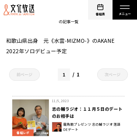
山西アカリ
番組表
の記事一覧
和歌山県出身 元《水雲-MIZMO-》のAKANE
2022年ソロデビュー予定
1
前ページ
次ページ
11/5, 2023
志の輔ラジオ：１１月５日のデート
のお相手は
龍角散プレゼンツ 志の輔ラジオ 落語
DEデート
番組レポ