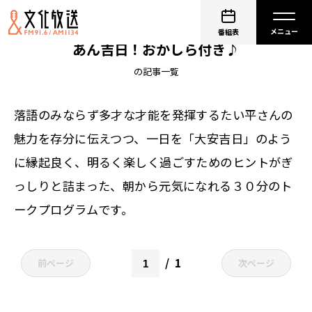
タイヘイグループ presents 林家たい平 たい
番組表
あん吉日！おかしら付き♪
の記事一覧
落語のみならず多才な才能を発揮するたい平さんの
魅力を存分に伝えつつ、一日を「大安吉日」のよう
に縁起良く、明るく楽しく過ごすためのヒントがぎ
っしりと詰まった、朝から元気になれる３０分のト
ークプログラムです。
1
前ページ
次ページ