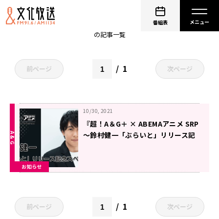
鈴村健一
番組表
の記事一覧
1
前ページ
次ページ
10/30, 2021
『超！A＆G＋ × ABEMAアニメ SRP
～鈴村健一「ぶらいと」リリース記
念SP～』放送決定！＆メール大募
集！
お知らせ
1
前ページ
次ページ