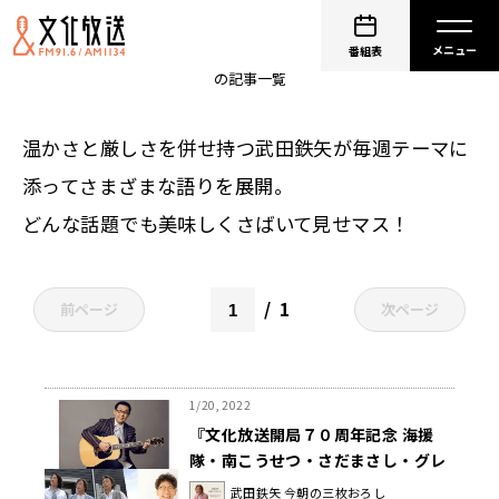
武田鉄矢 今朝の三枚おろし
番組表
の記事一覧
温かさと厳しさを併せ持つ武田鉄矢が毎週テーマに
添ってさまざまな語りを展開。
どんな話題でも美味しくさばいて見せマス！
1
前ページ
次ページ
1/20, 2022
『文化放送開局７０周年記念 海援
隊・南こうせつ・さだまさし・グレ
ープ セイ！シュン コンサート』4
武田鉄矢 今朝の三枚おろし