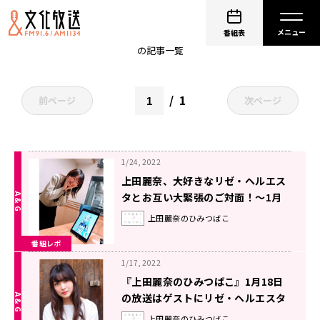
上田麗奈
番組表
の記事一覧
1
前ページ
次ページ
1/24, 2022
上田麗奈、大好きなリゼ・ヘルエス
タとお互い大緊張のご対面！～1月
18日放送「上田麗奈のひみつばこ」
上田麗奈のひみつばこ
番組レポ
1/17, 2022
『上田麗奈のひみつばこ』1月18日
の放送はゲストにリゼ・ヘルエスタ
さんが登場！
上田麗奈のひみつばこ