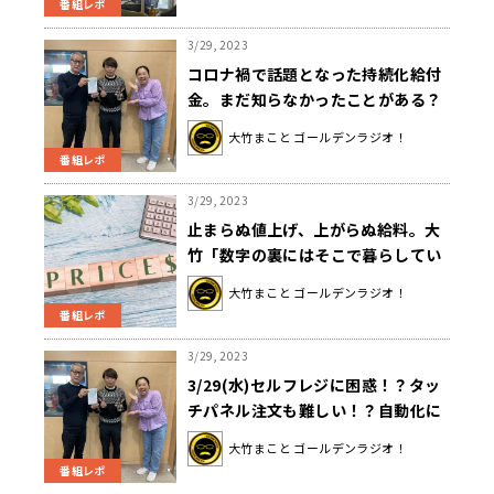
番組レポ
3/29, 2023
コロナ禍で話題となった持続化給付
金。まだ知らなかったことがある？
大竹まこと ゴールデンラジオ！
番組レポ
3/29, 2023
止まらぬ値上げ、上がらぬ給料。大
竹「数字の裏にはそこで暮らしてい
る人たちがいる」
大竹まこと ゴールデンラジオ！
番組レポ
3/29, 2023
3/29(水)セルフレジに困惑！？タッ
チパネル注文も難しい！？自動化に
戸惑う大竹まことさん＆いとうあさ
大竹まこと ゴールデンラジオ！
こさん
番組レポ