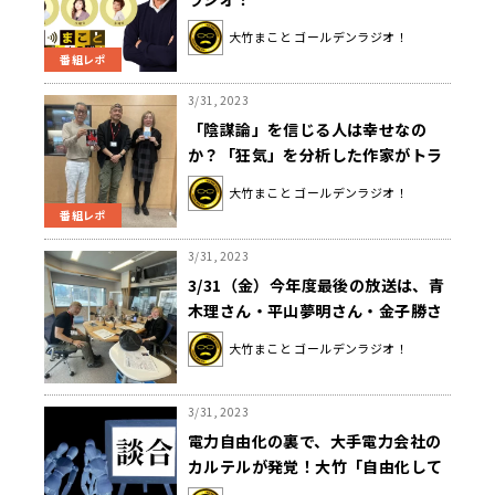
大竹まこと ゴールデンラジオ！
番組レポ
3/31, 2023
「陰謀論」を信じる人は幸せなの
か？「狂気」を分析した作家がトラ
ンプ支持者の暴走を解説する
大竹まこと ゴールデンラジオ！
番組レポ
3/31, 2023
3/31（金）今年度最後の放送は、青
木理さん・平山夢明さん・金子勝さ
んとお送りしました！
大竹まこと ゴールデンラジオ！
3/31, 2023
電力自由化の裏で、大手電力会社の
カルテルが発覚！大竹「自由化して
もカルテルがあると全然形骸化しち