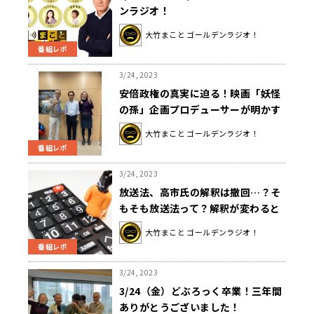
ンラジオ！
大竹まこと ゴールデンラジオ！
番組レポ
3/24, 2023
安倍政権の真実に迫る！映画「妖怪
の孫」企画プロデューサーが明かす
舞台裏…政治家はみんな逃げ出した
大竹まこと ゴールデンラジオ！
番組レポ
3/24, 2023
放送法、高市氏の解釈は撤回…？そ
もそも放送法って？解釈が変わると
どうなる？
大竹まこと ゴールデンラジオ！
番組レポ
3/24, 2023
3/24（金）どぶろっく卒業！三年間
ありがとうございました！