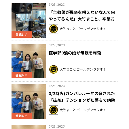
3/28, 2023
「全教師が異議を唱えないなんて何
やってるんだ」大竹まこと、卒業式
で髪形を理由に黒人ルーツ生徒を隔
大竹まこと ゴールデンラジオ！
離した高校に激怒
番組レポ
3/28, 2023
医学部9浪の娘が母親を刺殺
大竹まこと ゴールデンラジオ！
番組レポ
3/28, 2023
3/28(火)ガンバレルーヤの脅された
「抜糸」テンションがた落ちで病院
に向かった大竹さん。しか
大竹まこと ゴールデンラジオ！
し・・・？
番組レポ
3/27, 2023