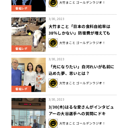
大竹まこと ゴールデンラジオ！
ゃう」
番組レポ
3/30, 2023
大竹まこと「日本の食料自給率は
38％しかない」防衛費が増えても
「兵糧攻め」されれば…
大竹まこと ゴールデンラジオ！
番組レポ
3/30, 2023
「光になりたい」白河れいが名前に
込めた夢、思いとは？
大竹まこと ゴールデンラジオ！
番組レポ
3/30, 2023
3/30(木)はるな愛さんがインタビュ
アーの大谷選手への質問にドキ
リ！？
大竹まこと ゴールデンラジオ！