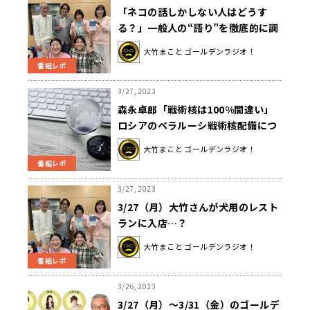
「ネコの話しかしない人はどうす
る？」一般人の“語り”を徹底的に調
べた社会学者に聞くインタビューの
大竹まこと ゴールデンラジオ！
極意
番組レポ
3/27, 2023
森永卓郎「戦術核は100%間違い」
ロシアのベラルーシ戦術核配備につ
いて語る
大竹まこと ゴールデンラジオ！
番組レポ
3/27, 2023
3/27（月）大竹さんが犬用のレスト
ランに入店…？
大竹まこと ゴールデンラジオ！
番組レポ
3/26, 2023
3/27（月）～3/31（金）のゴールデ