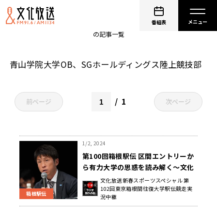
近藤幸太郎
番組表
の記事一覧
青山学院大学OB、SGホールディングス陸上競技部
1
前ページ
次ページ
1/2, 2024
第100回箱根駅伝 区間エントリーか
ら有力大学の思惑を読み解く～文化
放送 第100回東京箱根間往復大学駅
文化放送新春スポーツスペシャル 第
102回東京箱根間往復大学駅伝競走実
伝競走 実況中継
箱根駅伝
況中継