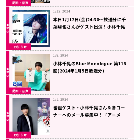
動画・音声
1/12, 2024
本日1月12日(金)24:30～放送分に千
葉翔也さんがゲスト出演！小林千晃
のBlue Monologue
お知らせ
1/8, 2024
小林千晃のBlue Monologue 第118
回(2024年1月5日放送分)
動画・音声
1/5, 2024
番組ゲスト・小林千晃さん＆各コー
ナーへのメール募集中！『アニメ
「ラグナクリムゾン」銀装兵団ラジ
オ』
お知らせ