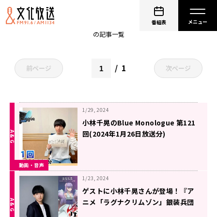
小林千晃
番組表
の記事一覧
1
前ページ
次ページ
1/29, 2024
小林千晃のBlue Monologue 第121
回(2024年1月26日放送分)
動画・音声
1/23, 2024
ゲストに小林千晃さんが登場！『ア
ニメ「ラグナクリムゾン」銀装兵団
ラジオ』第16回！