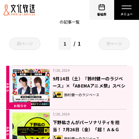
鈴村健一
番組表
の記事一覧
1
前ページ
次ページ
7/26, 2024
9月14日（土）『鈴村健一のラジベ
ース』×「ABEMAアニメ祭」スペシ
ャルステージ開催決定！ゲストには
鈴村健一のラジベース
前野智昭さんが登場！
お知らせ
7/26, 2024
下野紘さんがパーソナリティを担
当！ 7月26日（金）「超！Ａ＆Ｇ
＋」とABEMAで放送！『鈴村健一の
鈴村健一のラジベース