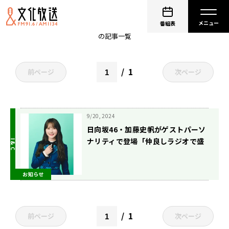
日向坂46
番組表
の記事一覧
1
前ページ
次ページ
9/20, 2024
日向坂46・加藤史帆がゲストパーソ
ナリティで登場「仲良しラジオで盛
り上げられたらなと思います！」
9/30（月）27時から放送『ARTIST
お知らせ
FCスペシャル オテンキのりの
「お」』
1
前ページ
次ページ