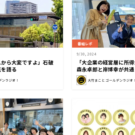
番組レポ
9/30, 2024
れから大変ですよ」石破
「大企業の経営層に所得
点を語る
森永卓郎と岸博幸が共通
点
デンラジオ！
大竹まこと ゴールデンラジオ