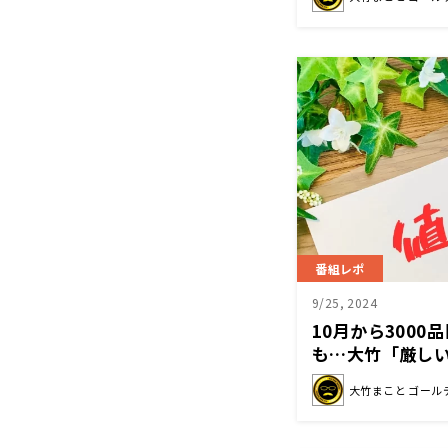
番組レポ
9/25, 2024
10月から300
も…大竹「厳し
な」
大竹まこと ゴール