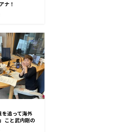
アナ！
！
親を追って海外
」こと武内剛の
！