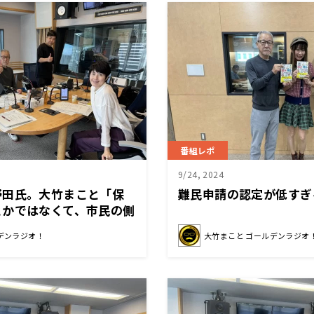
番組レポ
9/24, 2024
野田氏。大竹まこと「保
難民申請の認定が低すぎ
とかではなくて、市民の側
しい」
デンラジオ！
大竹まこと ゴールデンラジオ