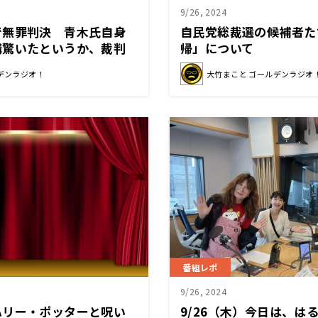
9/26, 2024
で無罪判決 青木氏自身
自民党総裁選の候補者た
構驚いたというか、裁判
帰」について
込んだ判断を示したな」
デンラジオ！
大竹まこと ゴールデンラジオ
番組レポ
9/26, 2024
ハリー・ポッターと呪い
9/26（木）今日は、は