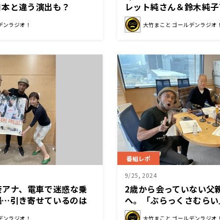
日本と違う演出も？
レット純さん＆鈴木純子
デンラジオ！
大竹まこと ゴールデンラジオ
番組レポ
9/25, 2024
加奈アナ、電車で迷惑な乗
2歳から会っていない父
遇…引き寄せているのは
へ。「ぶらっくさむらい
挑戦
デンラジオ！
大竹まこと ゴールデンラジオ