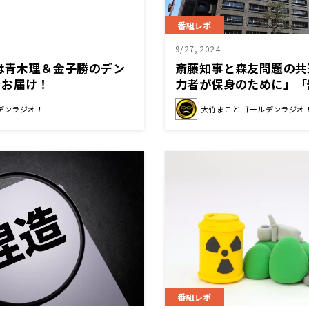
番組レポ
9/27, 2024
日は青木理＆金子勝のデン
斎藤知事と森友問題の共
をお届け！
力者が保身のために」「
デンラジオ！
大竹まこと ゴールデンラジオ
番組レポ