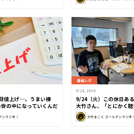
番組レポ
9/24, 2024
0品目値上げ…。うまい棒
9/24（火）この休日あ
い世の中になっていくんだ
大竹さん、「とにかく聴
と言って流したナンバー
デンラジオ！
大竹まこと ゴールデンラジオ