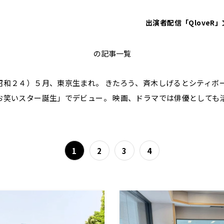
出演者
配信「QloveR」
大竹まこと
の記事一覧
昭和２４）５月、東京生まれ。 きたろう、斉木しげるとシティボ
お笑いスター誕生」でデビュー。 映画、ドラマでは俳優としても
1
2
3
4