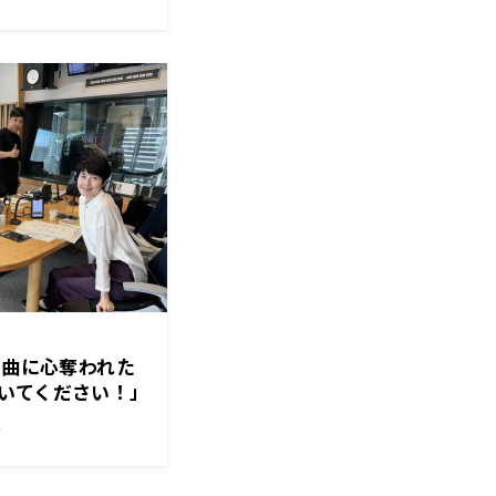
る曲に心奪われた
いてください！」
とは！？
！