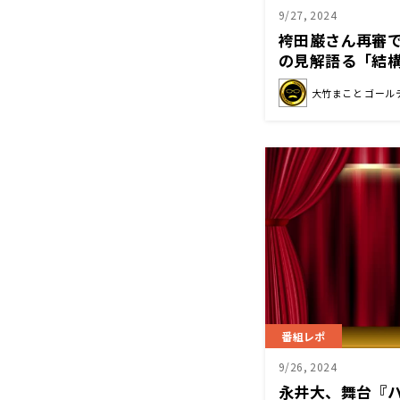
9/27, 2024
袴田巌さん再審
の見解語る「結
所がかなり踏み
大竹まこと ゴール
番組レポ
9/26, 2024
永井大、舞台『