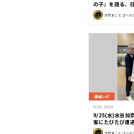
の子』を語る。
大竹まこと ゴール
番組レポ
9/25, 2024
9/25(水)水谷
客にたびたび遭
自分かも！？
大竹まこと ゴール