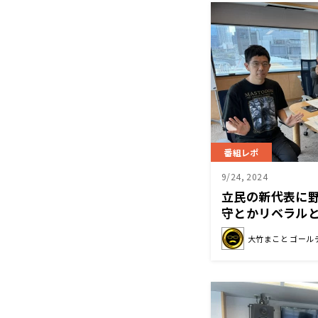
番組レポ
9/24, 2024
立民の新代表に
守とかリベラル
に立っていて欲
大竹まこと ゴール