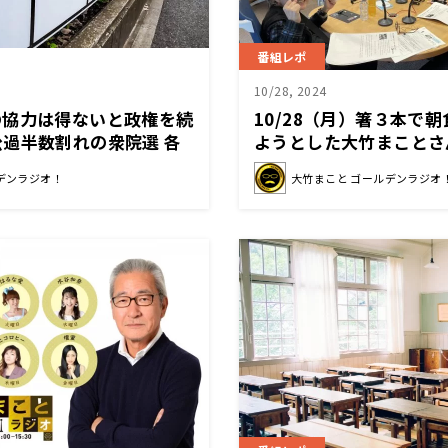
番組レポ
10/28, 2024
の協力は得ないと政権を続
10/28（月）箸３本で
過半数割れの衆院選 各
ようとした大竹まことさ
に注目
デンラジオ！
大竹まこと ゴールデンラジオ