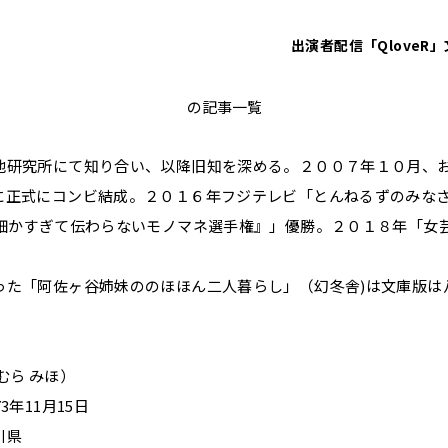
出演者
配信「QloveR」
阿佐ヶ谷姉妹
の記事一覧
池研究所にて知り合い、以降旧知を深める。２００７年１０月、
に正式にコンビ結成。２０１６年フジテレビ「とんねるずのみな
回細かすぎて伝わらないモノマネ選手権』」優勝。２０１８年「女芸人
。
った「阿佐ヶ谷姉妹ののほほん二人暮らし」（幻冬舎)は文庫版は
むら みほ）
3年11月15日
川県