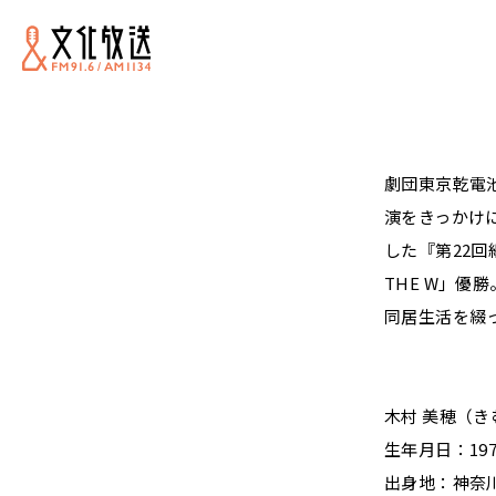
劇団東京乾電
演をきっかけ
した『第22
THE W」優勝
同居生活を綴
木村 美穂（き
生年月日：197
出身地：神奈