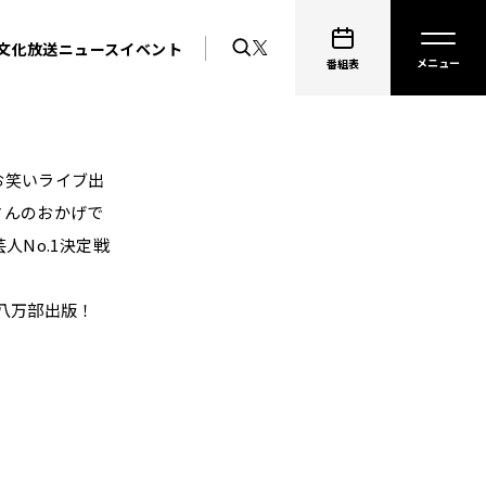
文化放送ニュース
イベント
番組表
お笑いライブ出
さんのおかげで
No.1決定戦
八万部出版！