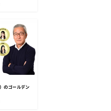
院選 裏金議員の
！
（金）のゴールデン
！