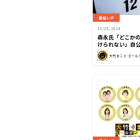
番組レポ
10/28, 2024
森永氏「どこか
けられない」自公
党の今後の動向
大竹まこと ゴール