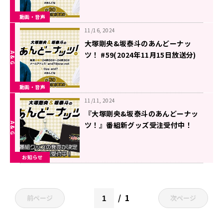
動画・音声
11/16, 2024
大塚剛央&坂泰斗のあんどーナッ
ツ！ #59(2024年11月15日放送分)
動画・音声
11/11, 2024
『大塚剛央&坂泰斗のあんどーナッ
ツ！』番組新グッズ受注受付中！
お知らせ
1
前ページ
次ページ