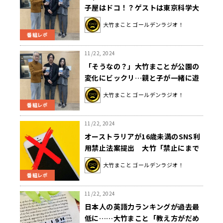
子屋はドコ！？ゲストは東京科学大
学リベラルアーツ研究教育院准教授
大竹まこと ゴールデンラジオ！
の北村匡平さんでした！
番組レポ
11/22, 2024
「そうなの？」大竹まことが公園の
変化にビックリ…親と子が一緒に遊
べない
大竹まこと ゴールデンラジオ！
番組レポ
11/22, 2024
オーストラリアが16歳未満のSNS利
用禁止法案提出 大竹「禁止にまで
するのはどうかというのと、見続け
大竹まこと ゴールデンラジオ！
させるのもどうか。両方ある」
番組レポ
11/22, 2024
日本人の英語力ランキングが過去最
低に……大竹まこと「教え方がだめ