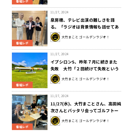
番組レポ
11/27, 2024
泉房穂、テレビ出演の難しさを語
る。「ラジオは背景情報も話せてあ
りがたい」
大竹まこと ゴールデンラジオ！
番組レポ
11/27, 2024
イプシロンS、昨年７月に続きまた
失敗 大竹「２回続けて失敗という
のはちょっと気になるよね」
大竹まこと ゴールデンラジオ！
番組レポ
11/27, 2024
11/27(水)、大竹まことさん、高田純
次さんとバッタリ会ってゴルフトー
ク！？間接照明の交換に手間取るエ
大竹まこと ゴールデンラジオ！
ピソードも！
番組レポ