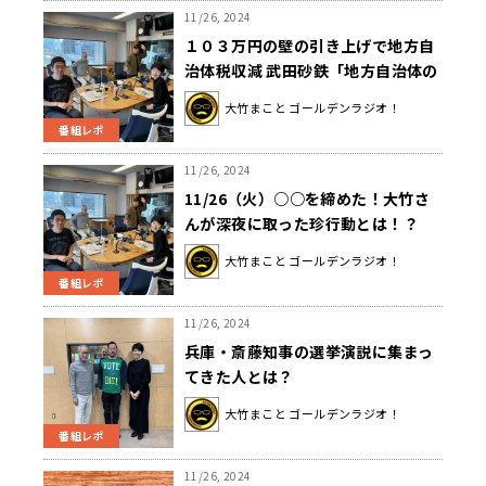
11/26, 2024
１０３万円の壁の引き上げで地方自
治体税収減 武田砂鉄「地方自治体の
首長たちが不安や不満を示すのは当
大竹まこと ゴールデンラジオ！
然」
番組レポ
11/26, 2024
11/26（火）○○を締めた！大竹さ
んが深夜に取った珍行動とは！？
大竹まこと ゴールデンラジオ！
番組レポ
11/26, 2024
兵庫・斎藤知事の選挙演説に集まっ
てきた人とは？
大竹まこと ゴールデンラジオ！
番組レポ
11/26, 2024