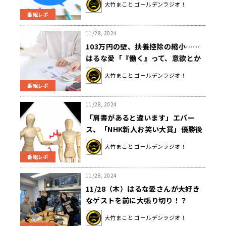
大竹まこと ゴールデンラジオ！
きて旧来型のメディアが、影響力も
番組レポ
経営的にも厳しくなっている」
11/28, 2024
103万円の壁、扶養控除の縮小……
はるな愛「『働く』って、意欲とか
の問題じゃなくなってる」
大竹まこと ゴールデンラジオ！
番組レポ
11/28, 2024
「肩書があると違います」エバー
ス、「NHK新人お笑い大賞」優勝後
の変化を語る
大竹まこと ゴールデンラジオ！
番組レポ
11/28, 2024
11/28（木）はるな愛さんが大好き
なゲストを前に大張り切り！？
大竹まこと ゴールデンラジオ！