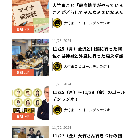
大竹まこと「最高機関がやっている
ことがどうしてそんなミスになるん
だろうね」マイナ保険証 トラブル対
大竹まこと ゴールデンラジオ！
応で41億円
番組レポ
11/25, 2024
11/25（月）金沢と川越に行った阿
佐ヶ谷姉妹と沖縄に行った森永卓郎
さん！
大竹まこと ゴールデンラジオ！
番組レポ
11/23, 2024
11/25（月）～11/29（金）のゴール
デンラジオ！
大竹まこと ゴールデンラジオ！
番組レポ
11/22, 2024
11/22（金）大竹さん行きつけの団