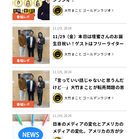
大竹まこと ゴールデンラジオ！
番組レポ
11/29, 2024
11/29（金）本日は壇蜜さんのお誕
生日祝い！ゲストはフリーライター
の奥窪優木さんでした！
大竹まこと ゴールデンラジオ！
番組レポ
11/29, 2024
「言っていい話じゃないと思うんだ
けど…」大竹まことが転売問題の思
い出を告白
大竹まこと ゴールデンラジオ！
番組レポ
11/29, 2024
日本のメディアの変化とアメリカの
メディアの変化。アメリカの方が少
し早い変化が…？青木「SNSが出て