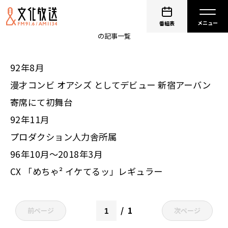
大久保佳代子
番組表
の記事一覧
92年8月
漫才コンビ オアシズ としてデビュー 新宿アーバン
寄席にて初舞台
92年11月
プロダクション人力舎所属
96年10月～2018年3月
CX 「めちゃ² イケてるッ」レギュラー
1
前ページ
次ページ