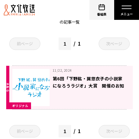
下野紘
番組表
の記事一覧
1
前ページ
次ページ
11/22, 2024
第6回「下野紘・巽悠衣子の小説家
になろうラジオ」大賞 開催のお知
らせ！
オリジナル
1
前ページ
次ページ