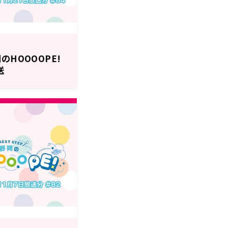
朔のHOOOOPE!
送