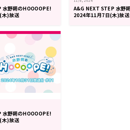
11/8, 2024
EP 水野朔のHOOOOPE!
A&G NEXT STEP 水野
日(木)放送
2024年11月7日(木)放送
EP 水野朔のHOOOOPE!
日(木)放送