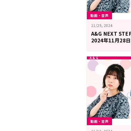
動画・音声
11/29, 2024
A&G NEXT ST
2024年11月28
動画・音声