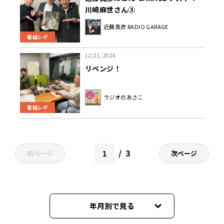
川崎麻世さん③
近藤真彦 RADIO GARAGE
番組レポ
12/21, 2024
リベンジ！
ラジオのあさこ
番組レポ
3
前ページ
次ページ
年月別で見る