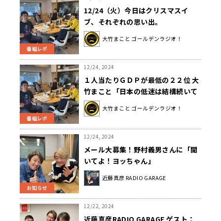
12/24（火）今日はクリスマスイ
ブ、それぞれの思い出。
大竹まこと ゴールデンラジオ！
番組レポ
12/24, 2024
１人当たりＧＤＰが最低の２２位 大
竹まこと「日本の低迷は結構続いて
いる」
大竹まこと ゴールデンラジオ！
番組レポ
12/24, 2024
メール大募集！野村義男さんに「聞
いてよ！ヨッちゃん」
近藤真彦 RADIO GARAGE
お知らせ
12/22, 2024
近藤真彦RADIO GARAGE ゲスト：