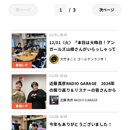
3
前ページ
次ページ
12/31, 2024
12/31（火）「本日は大晦日！アン
ガールズ山根さんがいらっしゃって
くれました！」
大竹まこと ゴールデンラジオ！
番組レポ
12/29, 2024
近藤真彦RADIO GARAGE 2024年
の振り返り＆リスナーの皆さんから
のメッセージを紹介！
近藤真彦 RADIO GARAGE
番組レポ
12/28, 2024
今年もありがとうございました！