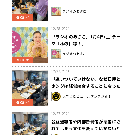
ラジオのあさこ
番組レポ
12/28, 2024
「ラジオのあさこ」1月4日(土)テー
マ『私の目標！』
ラジオのあさこ
お知らせ
12/27, 2024
「追いついていけない」なぜ日産と
ホンダは経営統合することになった
のか？
大竹まこと ゴールデンラジオ！
番組レポ
12/27, 2024
公益通報者や内部告発者が悪者にさ
れてしまう文化を変えていかないと