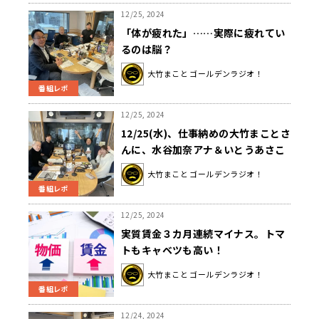
12/25, 2024
「体が疲れた」……実際に疲れてい
るのは脳？
大竹まこと ゴールデンラジオ！
番組レポ
12/25, 2024
12/25(水)、仕事納めの大竹まことさ
んに、水谷加奈アナ＆いとうあさこ
さんが労いの言葉『よくがんばっ
大竹まこと ゴールデンラジオ！
た、エライ、エライ！』
番組レポ
12/25, 2024
実質賃金３カ月連続マイナス。トマ
トもキャベツも高い！
大竹まこと ゴールデンラジオ！
番組レポ
12/24, 2024