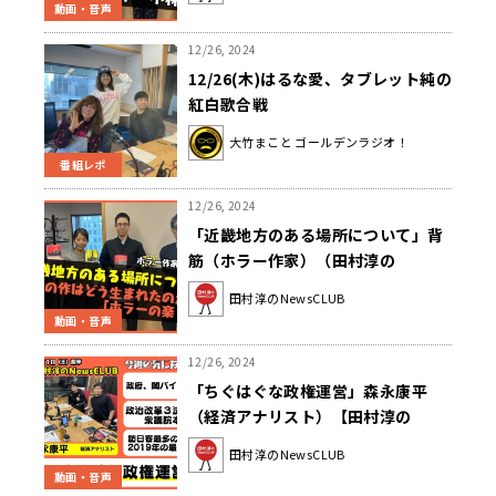
動画・音声
12/26, 2024
12/26(木)はるな愛、タブレット純の
紅白歌合戦
大竹まこと ゴールデンラジオ！
番組レポ
12/26, 2024
「近畿地方のある場所について」背
筋（ホラー作家）（田村淳の
NewsCLUB 2024年12月21日後半）
田村淳のNewsCLUB
動画・音声
12/26, 2024
「ちぐはぐな政権運営」森永康平
（経済アナリスト）【田村淳の
NewsCLUB 2024年12月21日前半】
田村淳のNewsCLUB
動画・音声