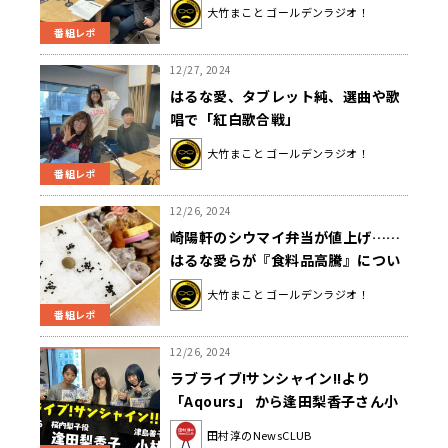
マズイ？「公益通報できないと人事
大竹まこと ゴールデンラジオ！
権を握られた人が何か不正を告発す
番組レポ
る手段がなくなっちゃう」
12/27, 2024
はるな愛、タブレット純、選曲や歌
唱で「紅白歌合戦」
大竹まこと ゴールデンラジオ！
番組レポ
12/26, 2024
崎陽軒のシウマイ弁当が値上げ……
はるな愛らが『食料品高騰』につい
て語る
大竹まこと ゴールデンラジオ！
番組レポ
12/26, 2024
ラブライブ!サンシャイン!!より
「Aqours」 から逢田梨香子さん小
林愛香さん（田村淳のNewsCLUB
田村淳のNewsCLUB
2024年12月21日・淳の部活）