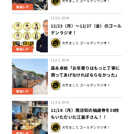
大竹まこと ゴールデンラジオ！
番組レポ
12/22, 2024
12/23（月）～12/27（金）のゴール
デンラジオ！
大竹まこと ゴールデンラジオ！
番組レポ
12/17, 2024
森永卓郎「お年寄りはもっと丁寧に
救ってあげなければならなかった」
能登半島地震 増え続ける関連死
大竹まこと ゴールデンラジオ！
番組レポ
12/16, 2024
12/16（月）商店街の抽選券を38枚
もいただいた江里子さん！！
大竹まこと ゴールデンラジオ！
番組レポ