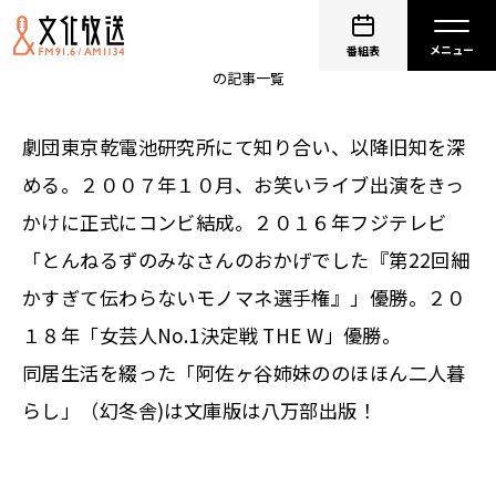
阿佐ヶ谷姉妹
番組表
の記事一覧
劇団東京乾電池研究所にて知り合い、以降旧知を深
める。２００７年１０月、お笑いライブ出演をきっ
かけに正式にコンビ結成。２０１６年フジテレビ
「とんねるずのみなさんのおかげでした『第22回細
かすぎて伝わらないモノマネ選手権』」優勝。２０
１８年「女芸人No.1決定戦 THE W」優勝。
同居生活を綴った「阿佐ヶ谷姉妹ののほほん二人暮
らし」（幻冬舎)は文庫版は八万部出版！