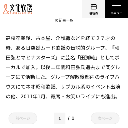
タブレット純
番組表
の記事一覧
高校卒業後、古本屋、介護職などを経て２７才の
時、ある日突然ムード歌謡の伝説的グループ、『和
田弘とマヒナスターズ』に芸名「田渕純」としてボ
ーカルで加入。以後二年間和田弘氏逝去まで同グル
ープにて活動した。グループ解散後都内のライブハ
ウスにてネオ昭和歌謡、サブカル系のイベント出演
の他、2011年1月、寄席・お笑いライブにも進出。
1
前ページ
次ページ