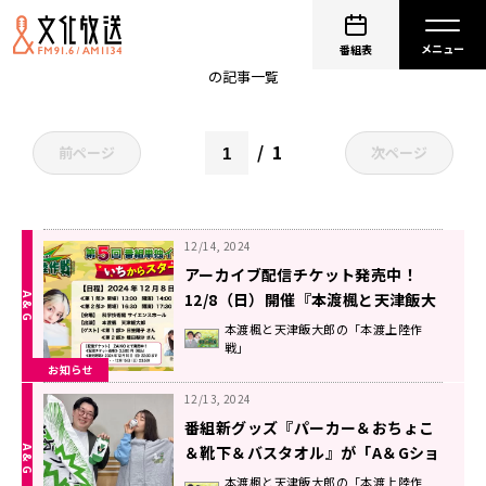
本渡楓
番組表
の記事一覧
1
前ページ
次ページ
12/14, 2024
アーカイブ配信チケット発売中！
12/8（日）開催『本渡楓と天津飯大
郎の「本渡上陸作戦」』番組イベン
本渡楓と天津飯大郎の「本渡上陸作
戦」
ト
お知らせ
12/13, 2024
番組新グッズ『パーカー＆おちょこ
＆靴下＆バスタオル』が「A＆Gショ
ップ」で発売！【本渡楓と天津飯大
本渡楓と天津飯大郎の「本渡上陸作