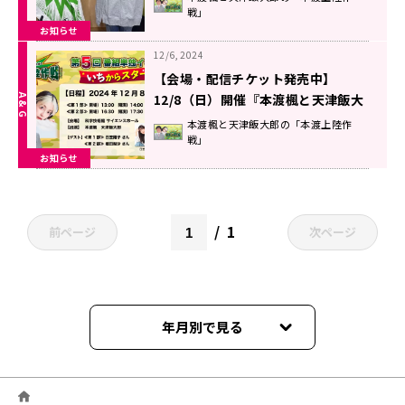
戦」
郎の「本渡上陸作戦」】
お知らせ
12/6, 2024
【会場・配信チケット発売中】
12/8（日）開催『本渡楓と天津飯大
郎の「本渡上陸作戦」』番組イベン
本渡楓と天津飯大郎の「本渡上陸作
戦」
ト
お知らせ
1
前ページ
次ページ
年月別で見る
2026年06月