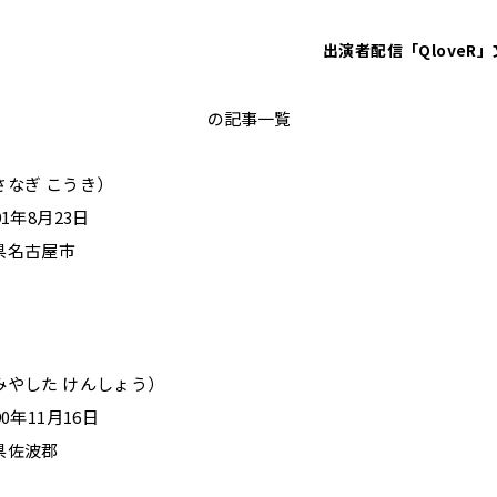
出演者
配信「QloveR」
宮下草薙
の記事一覧
さなぎ こうき）
1年8月23日
県名古屋市
みやした けんしょう）
0年11月16日
県佐波郡