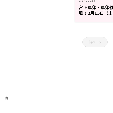
2/14, 2025
宮下草薙・草薙
場！2月15日（土
☆戯☆王GO RAD
前ページ