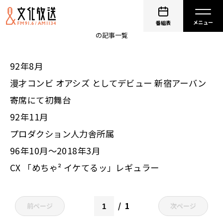
大久保佳代子
番組表
の記事一覧
92年8月
漫才コンビ オアシズ としてデビュー 新宿アーバン
寄席にて初舞台
92年11月
プロダクション人力舎所属
96年10月～2018年3月
CX 「めちゃ² イケてるッ」レギュラー
1
前ページ
次ページ