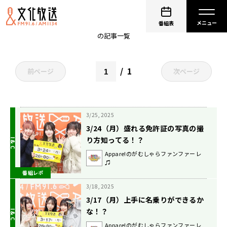
Appare!
番組表
の記事一覧
1
前ページ
次ページ
3/25, 2025
3/24（月）盛れる免許証の写真の撮
り方知ってる！？
Appare!のがむしゃらファンファーレ
♫
番組レポ
3/18, 2025
3/17（月）上手に名乗りができるか
な！？
Appare!のがむしゃらファンファーレ