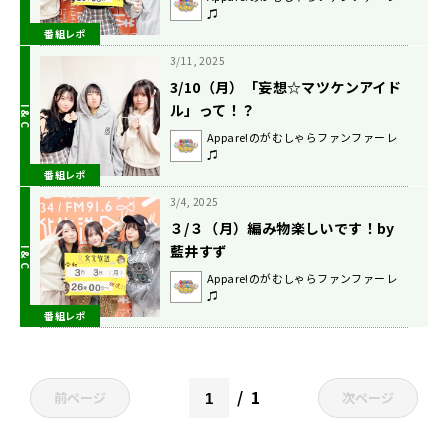
♫
番組レポ
3/11, 2025
3/10（月）「妄想☆マツケンアイド
ル」って！？
Appare!のがむしゃらファンファーレ
♫
番組レポ
3/4, 2025
３/３（月）編み物楽しいです！by
藍井すず
Appare!のがむしゃらファンファーレ
♫
番組レポ
1
前ページ
次ページ