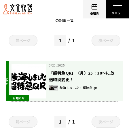
カイ（超特急）
番組表
の記事一覧
1
前ページ
次ページ
3/20, 2025
「超特急QR」（月）25：30～に放
送時間変更！
稜海しました！超特急QR
お知らせ
1
前ページ
次ページ