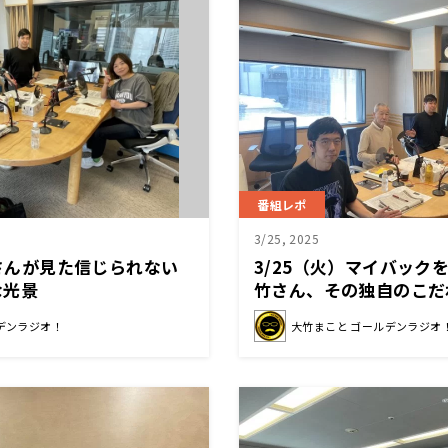
番組レポ
3/25, 2025
保さんが見た信じられない
3/25（火）マイバック
な光景
竹さん、その独自のこだ
は、、、？
デンラジオ！
大竹まこと ゴールデンラジオ