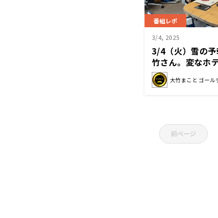
番組レポ
3/4, 2025
3/4（火）雪の
竹さん。変なホ
大竹まこと ゴール
前ページ