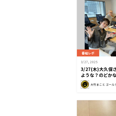
番組レポ
3/27, 2025
3/27(木)大久
ような？のどか
大竹まこと ゴール