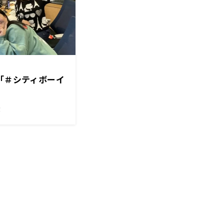
「＃シティボーイ
！