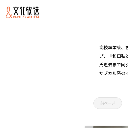
高校卒業後、
プ、『和田弘
氏逝去まで同
サブカル系の
前ページ