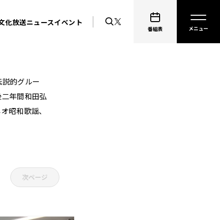
文化放送ニュース
イベント
番組表
伝説的グルー
後二年間和田弘
ネオ昭和歌謡、
次ページ