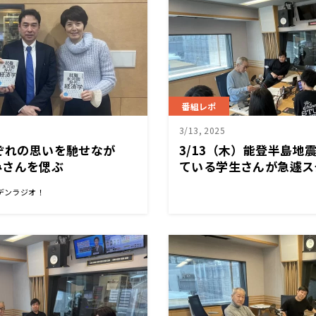
番組レポ
3/13, 2025
れぞれの思いを馳せなが
3/13（木）能登半島地
みさんを偲ぶ
ている学生さんが急遽ス
デンラジオ！