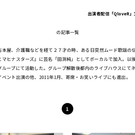
出演者
配信「QloveR」
タブレット純
の記事一覧
古本屋、介護職などを経て２７才の時、ある日突然ムード歌謡の
とマヒナスターズ』に芸名「田渕純」としてボーカルで加入。以
グループにて活動した。グループ解散後都内のライブハウスにて
イベント出演の他、2011年1月、寄席・お笑いライブにも進出。
1