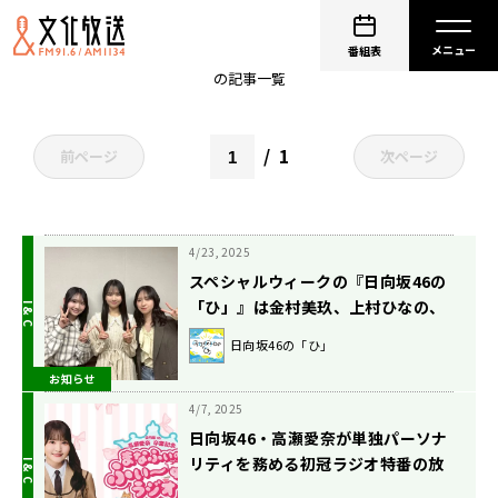
日向坂46
番組表
の記事一覧
1
前ページ
次ページ
4/23, 2025
スペシャルウィークの『日向坂46の
「ひ」』は金村美玖、上村ひなの、
藤嶌果歩が登場！ 「6回目のひな誕
日向坂46の「ひ」
祭」の舞台裏エピソードを語る!! 4月
お知らせ
27日（日）放送
4/7, 2025
日向坂46・高瀬愛奈が単独パーソナ
リティを務める初冠ラジオ特番の放
送が決定！ グループ卒業目前の心境