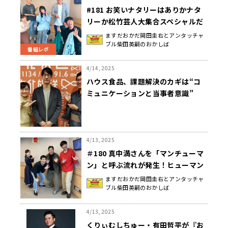
#181 お笑いナタリーはありかナタ
リーか松竹芸人大集合スペシャルだ
った日曜地獄
ますだおかだ岡田圭右とアンタッチャ
ブル柴田英嗣のおかしば
番組レポ
4/14, 2025
ハウス食品、課題解決のカギは“コ
ミュニケーションと当事者意識”
4/13, 2025
＃180 真中満さんを「マンチューマ
ン」と呼ぶ流れが発生！ヒューマン
パワーハウスだった恋愛日曜地獄
ますだおかだ岡田圭右とアンタッチャ
ブル柴田英嗣のおかしば
4/13, 2025
くりぃむしちゅー・有田哲平が『お