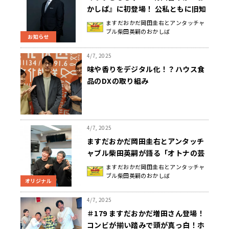
かしば』に初登場！ 公私ともに旧知
の仲である3人がスペシャルウィーク
ますだおかだ岡田圭右とアンタッチャ
ブル柴田英嗣のおかしば
に集結!!
お知らせ
4/7, 2025
味や香りをデジタル化！？ハウス食
品のDXの取り組み
4/7, 2025
ますだおかだ岡田圭右とアンタッチ
ャブル柴田英嗣が語る「オトナの芸
人論」。『おかしば』インタビュー
ますだおかだ岡田圭右とアンタッチャ
ブル柴田英嗣のおかしば
オリジナル
4/7, 2025
＃179 ますだおかだ増田さん登場！
コンビが揃い踏みで頭が真っ白！ホ