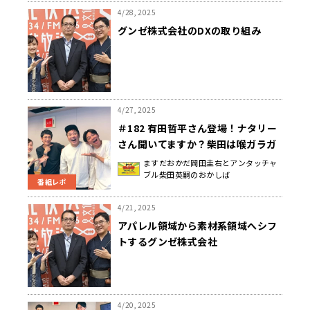
4/28, 2025
グンゼ株式会社のDXの取り組み
4/27, 2025
＃182 有田哲平さん登場！ナタリー
さん聞いてますか？柴田は喉ガラガ
ラ、岡田は閉店ガラガラだった日曜
ますだおかだ岡田圭右とアンタッチャ
ブル柴田英嗣のおかしば
地獄
番組レポ
4/21, 2025
アパレル領域から素材系領域へシフ
トするグンゼ株式会社
4/20, 2025