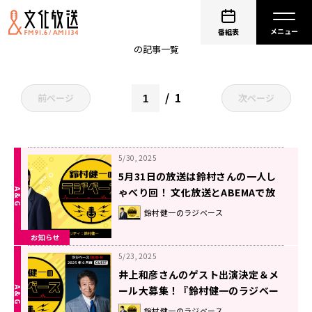
鈴村健一
番組表
の記事一覧
1
前ページ
次ページ
5/30, 2025
5月31日の放送は鈴村さんの一人し
ゃべり回！ 文化放送とABEMAで放
送！『鈴村健一のラジベース』#166
鈴村健一のラジベース
お知らせ
5/23, 2025
井上和彦さんのゲスト出演決定＆メ
ール大募集！『鈴村健一のラジベー
ス』
鈴村健一のラジベース