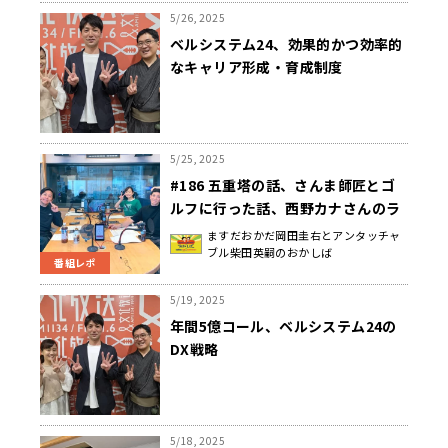
5/26, 2025
ベルシステム24、効果的かつ効率的
なキャリア形成・育成制度
5/25, 2025
#186 五重塔の話、さんま師匠とゴ
ルフに行った話、西野カナさんのラ
イブの話。世界遺産満載だった日曜
ますだおかだ岡田圭右とアンタッチャ
ブル柴田英嗣のおかしば
地獄
番組レポ
5/19, 2025
年間5億コール、ベルシステム24の
DX戦略
5/18, 2025