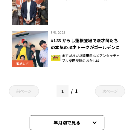
5/5, 2025
#183 からし蓮根登場で漫才師たち
の本気の漫才トークがゴールデンに
輝いた日曜地獄
ますだおかだ岡田圭右とアンタッチャ
ブル柴田英嗣のおかしば
番組レポ
1
前ページ
次ページ
年月別で見る