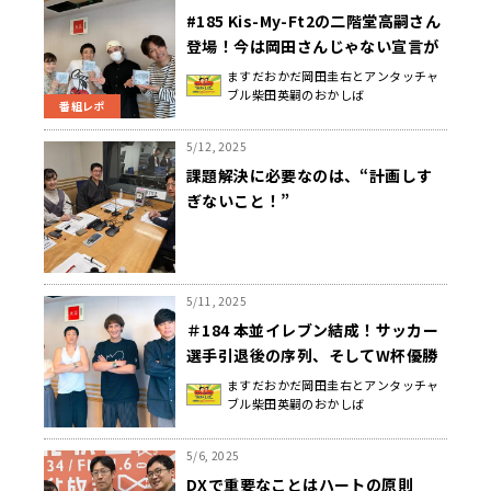
#185 Kis-My-Ft2の二階堂高嗣さん
登場！今は岡田さんじゃない宣言が
飛び出した日曜地獄
ますだおかだ岡田圭右とアンタッチャ
ブル柴田英嗣のおかしば
番組レポ
5/12, 2025
課題解決に必要なのは、“計画しす
ぎないこと！”
5/11, 2025
＃184 本並イレブン結成！サッカー
選手引退後の序列、そしてW杯優勝
級のモテエピソードを披露した日曜
ますだおかだ岡田圭右とアンタッチャ
ブル柴田英嗣のおかしば
地獄
5/6, 2025
DXで重要なことはハートの原則