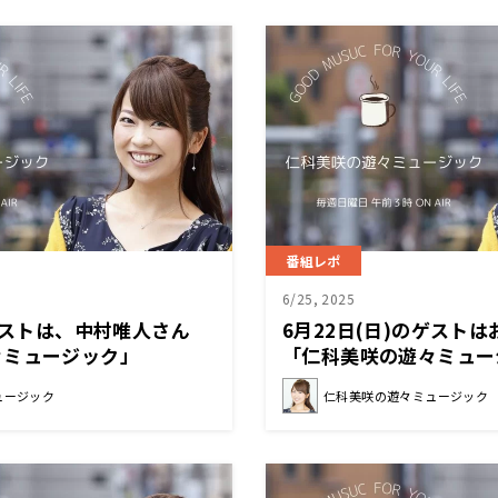
番組レポ
6/25, 2025
のゲストは、中村唯人さん
6月22日(日)のゲスト
々ミュージック」
「仁科美咲の遊々ミュー
ュージック
仁科美咲の遊々ミュージック