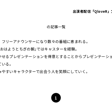
出演者
配信「QloveR」
仁科美咲
の記事一覧
、フリーアナウンサーになり数々の番組に恵まれる。
｢おはようとちぎの朝｣ではキャスターを経験。
かせるプレゼンテーションを得意とすることからプレゼンテーシ
ている。
みやすいキャラクターで出会う人を笑顔にしていく。
1