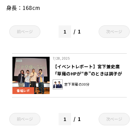
身長：168cm
1
前ページ
次ページ
7/28, 2025
【イベントレポート】宮下兼史鷹
「草薙のHPが“赤”のときは調子が
いい。確定演出」ゲストに東京ホテ
宮下草薙の30分
イソン、ヤーレンズを迎え、真夏の
番組レポ
爆笑トーク展開！番組イベント第2
弾「宮下草薙の55分」を開催
1
前ページ
次ページ