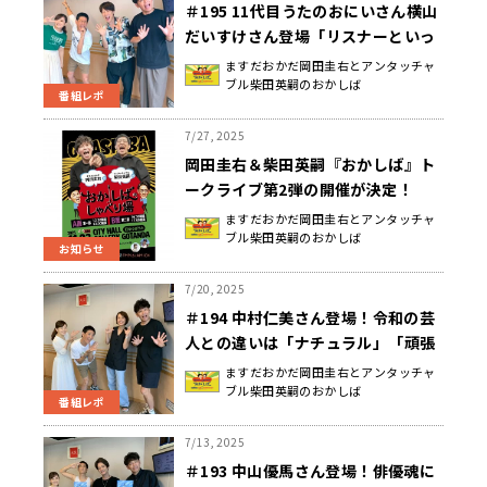
＃195 11代目うたのおにいさん横山
だいすけさん登場「リスナーといっ
しょ」になった日曜地獄
ますだおかだ岡田圭右とアンタッチャ
ブル柴田英嗣のおかしば
番組レポ
7/27, 2025
岡田圭右＆柴田英嗣『おかしば』ト
ークライブ第2弾の開催が決定！
「おかしばのしゃべり場」11月23日
ますだおかだ岡田圭右とアンタッチャ
ブル柴田英嗣のおかしば
（日・祝）開催
お知らせ
7/20, 2025
＃194 中村仁美さん登場！令和の芸
人との違いは「ナチュラル」「頑張
らない」だった日曜地獄
ますだおかだ岡田圭右とアンタッチャ
ブル柴田英嗣のおかしば
番組レポ
7/13, 2025
＃193 中山優馬さん登場！俳優魂に