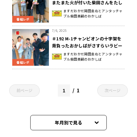
またまた火が付いた柴田さんをたし
める岡田さん、の構図が完成した日
ますだおかだ岡田圭右とアンタッチャ
ブル柴田英嗣のおかしば
曜地獄
番組レポ
7/6, 2025
＃192 M-1チャンピオンの十字架を
背負ったおかしばがさすらいラビー
とお笑い談義に花を咲かせた日曜地
ますだおかだ岡田圭右とアンタッチャ
ブル柴田英嗣のおかしば
獄
番組レポ
1
前ページ
次ページ
年月別で見る