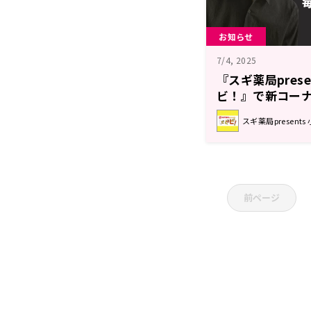
お知らせ
7/4, 2025
『スギ薬局pres
ビ！』で新コー
ゃいました」が
スギ薬局present
前ページ