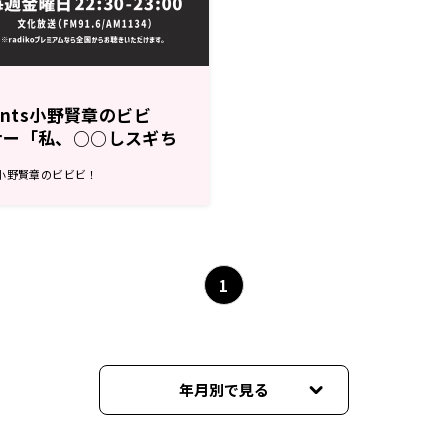
ents小野賢章のビビ
ナー「私、○○しスギち
スタート！
s 小野賢章のビビビ！
1
年月別で見る