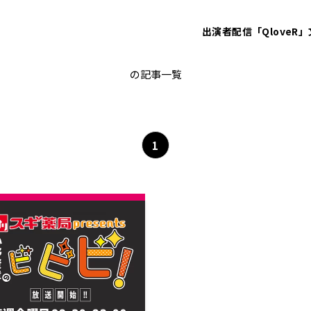
出演者
配信「QloveR」
小野賢章
の記事一覧
1