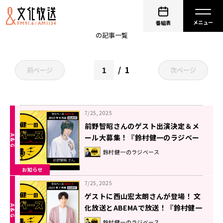
鈴村健一
番組表
の記事一覧
1
前ページ
次ページ
7/25, 2025
前野智昭さんのゲスト出演決定＆メ
ール大募集！『鈴村健一のラジベー
ス』
鈴村健一のラジベース
お知らせ
7/25, 2025
ゲストに西山宏太朗さんが登場！ 文
化放送とABEMAで放送！『鈴村健一
のラジベース』#174
鈴村健一のラジベース