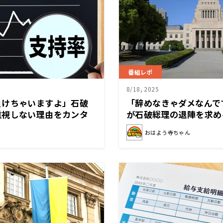
番組レポ
8/18, 2025
負けちゃいますよ」石破
「辞めなきゃダメなんで
重視しない理由をカンタ
が石破総理の退陣を求め
おはよう寺ちゃん