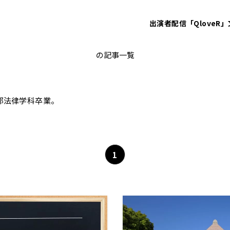
出演者
配信「QloveR」
上念司
の記事一覧
部法律学科卒業。
1